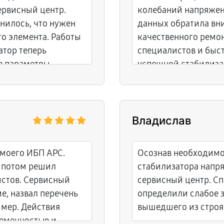
сервисный центр.
колебаний напряжен
нилось, что нужен
данных обратила вн
о элемента. Работы
качественного ремо
атор теперь
специалистов и быс
е параметры.
успешной стабилиза
Владислав
моего ИБП APC.
Осознав необходимо
о потом решил
стабилизатора напря
истов. Сервисный
сервисный центр. С
е, назвал перечень
определили слабое з
мер. Действия
вышедшего из строя 
ременностью и