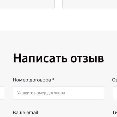
Написать отзыв
Номер договора *
О
Ваше email
Т